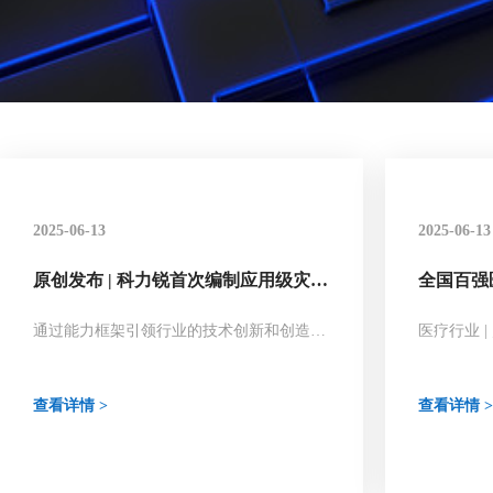
2025-06-13
2025-06-13
原创发布 | 科力锐首次编制应用级灾备
全国百强
能力框架，告别碎片化建设时代！
科力锐应
库零丢失
通过能力框架引领行业的技术创新和创造、
医疗行业 | 
为用户创造更系统、更有效的业务韧性和数
据保护价值。
查看详情 >
查看详情 >