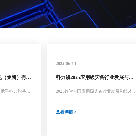
2025-06-13
仪电（集团）有限
科力锐2025应用级灾备行业发展与技
应用级灾备建
术大会胜利闭幕，共建数智时代灾备
新范式！
司携手科力锐共筑
2025数智中国应用级灾备行业发展和技术
会圆满结束！
查看详情 >