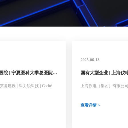
2025-06-13
医院 | 宁夏医科大学总医院以
国有大型企业 | 上海
用级灾备守护核心Caché数据
公司选择科力锐本异地
！
设方案
灾备建设 | 科力锐科技 | Caché
上海仪电（集团）有限公
本异地灾备安全防线！
查看详情 >