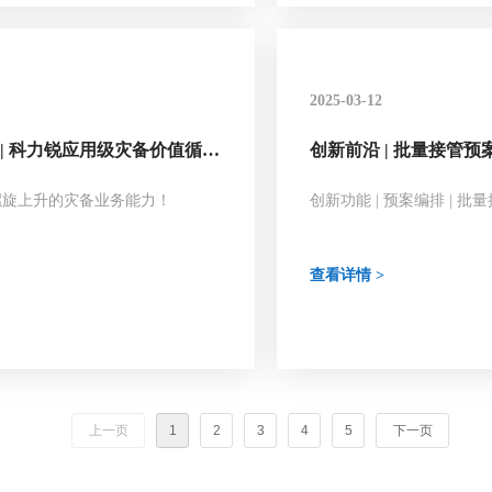
2025-03-12
 | 科力锐应用级灾备价值循
创新前沿 | 批量接管
构建螺旋上升的灾备业务能
杂系统/集群应用业务
螺旋上升的灾备业务能力！
创新功能 | 预案编排 | 批
查看详情 >
上一页
1
2
3
4
5
下一页