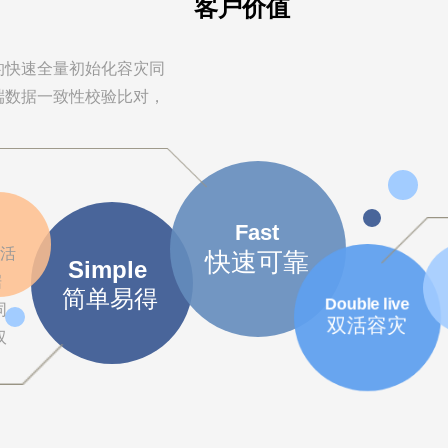
客户价值
的快速全量初始化容灾同
端数据一致性校验比对，
Fast
灵活
快速可靠
Simple
据
简单易得
Double live
同
双活容灾
双